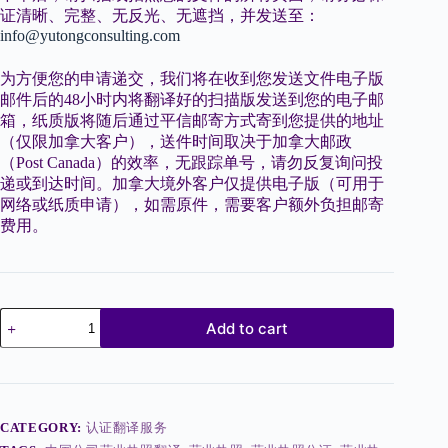
证清晰、完整、无反光、无遮挡，并发送至：
info@yutongconsulting.com
为方便您的申请递交，我们将在收到您发送文件电子版
邮件后的48小时内将翻译好的扫描版发送到您的电子邮
箱，纸质版将随后通过平信邮寄方式寄到您提供的地址
（仅限加拿大客户），送件时间取决于加拿大邮政
（Post Canada）的效率，无跟踪单号，请勿反复询问投
递或到达时间。加拿大境外客户仅提供电子版（可用于
网络或纸质申请），如需原件，需要客户额外负担邮寄
费用。
中
Add to cart
国
公
司
营
业
CATEGORY:
认证翻译服务
执